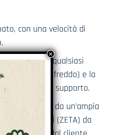
ato, con una velocità di
.
nell’adesivo di qualsiasi
inazione (film e freddo) e la
che sul liner di supporto.
sferisce al cliché, da un’ampia
amma di cilindri (ZETA) da
rmati richiesti dal cliente.