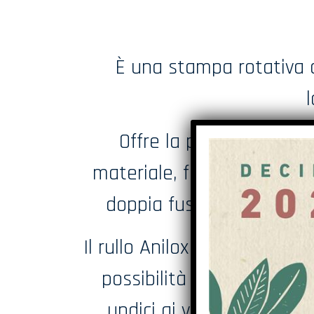
È una stampa rotativa d
Offre la possibilità di 
materiale, fino a sette colo
doppia fustella permetton
Il rullo Anilox che gestisce l
possibilità di raggiunger
undici ai venti pollici, ga