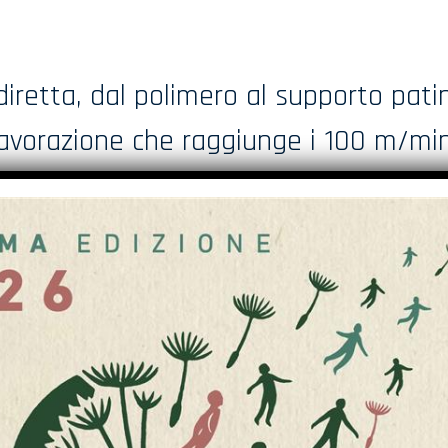
iretta, dal polimero al supporto patin
lavorazione che raggiunge i 100 m/min
stampare sia sul frontale patinato che 
ri più la verniciatura in linea. La lam
o la stampa sia sulla parte frontale 
a carica dell’inchiostro il quale si tra
e colori più o meno intensi e l’ampia g
rantiscono la realizzazione di tutti i fo