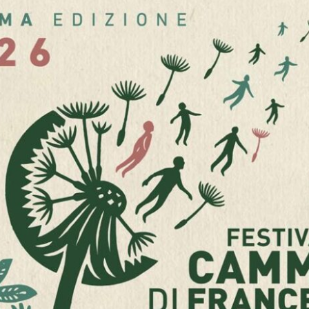
spessori a seconda delle
richieste, sia a tratti sottili che a
parti piene.
La possibilità di realizzarla su più
macchinari all’interno dell’azienda,
garantisce gli stessi tempi di
consegna di altre lavorazioni.
Questa lavorazione è un grande
plus che l’azienda offre al punto